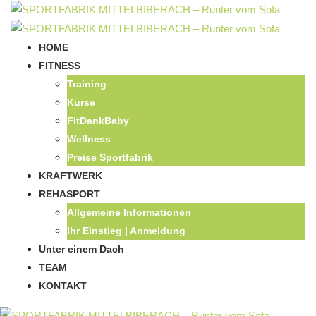
HOME
FITNESS
Training
Kurse
FitDankBaby
Wellness
Preise Sportfabrik
KRAFTWERK
REHASPORT
Allgemeine Informationen
Ihr Einstieg | Anmeldung
Unter einem Dach
TEAM
KONTAKT