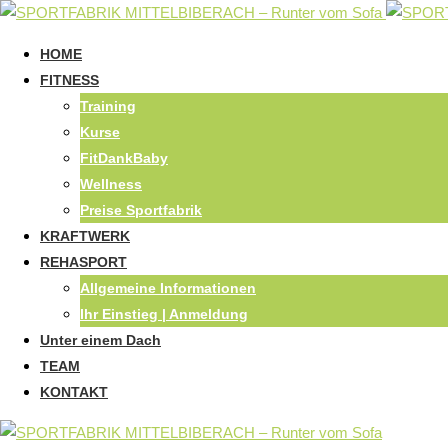
HOME
FITNESS
Training
Kurse
FitDankBaby
Wellness
Preise Sportfabrik
KRAFTWERK
REHASPORT
Allgemeine Informationen
Ihr Einstieg | Anmeldung
Unter einem Dach
TEAM
KONTAKT