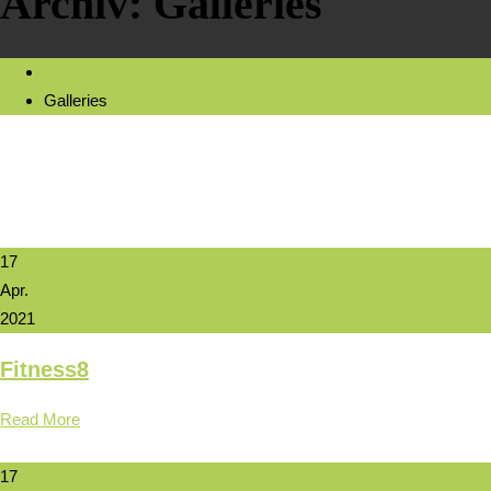
Archiv:
Galleries
Home
Galleries
17
Apr.
2021
Fitness8
Read More
17