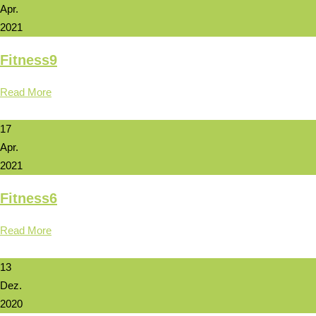
Apr.
2021
Fitness9
Read More
17
Apr.
2021
Fitness6
Read More
13
Dez.
2020