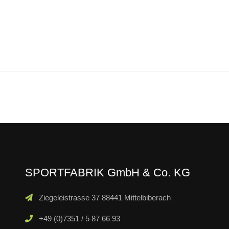
SPORTFABRIK GmbH & Co. KG
Ziegeleistrasse 37 88441 Mittelbiberach
+49 (0)7351 / 5 87 66 93