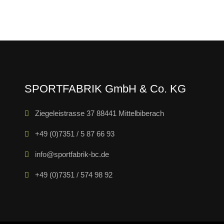
SPORTFABRIK GmbH & Co. KG
Ziegeleistrasse 37 88441 Mittelbiberach
+49 (0)7351 / 5 87 66 93
info@sportfabrik-bc.de
+49 (0)7351 / 574 98 92